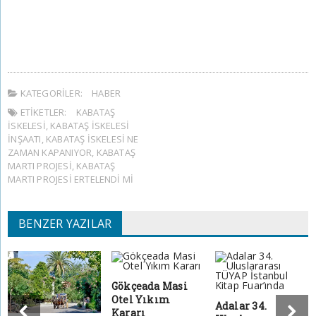
KATEGORILER:
HABER
ETIKETLER:
KABATAŞ
İSKELESI
,
KABATAŞ ISKELESI
INŞAATI
,
KABATAŞ İSKELESI NE
ZAMAN KAPANIYOR
,
KABATAŞ
MARTI PROJESI
,
KABATAŞ
MARTI PROJESI ERTELENDI MI
BENZER YAZILAR
Gökçeada Masi
Otel Yıkım
Adalar 34.
Kararı