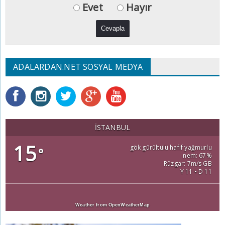
Evet
Hayır
ADALARDAN.NET SOSYAL MEDYA
İSTANBUL
15
gök gürültülü hafif yağmurlu
°
nem: 67%
Rüzgar: 7m/s GB
Y 11 • D 11
Weather from OpenWeatherMap