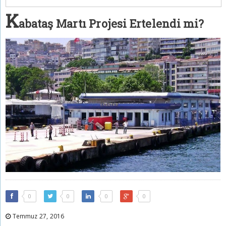
K
abataş Martı Projesi Ertelendi mi?
0
0
0
0
Temmuz 27, 2016