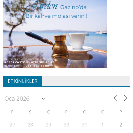
ETKINLIKLER
P
S
Ç
P
C
C
P
27
28
29
30
31
1
2