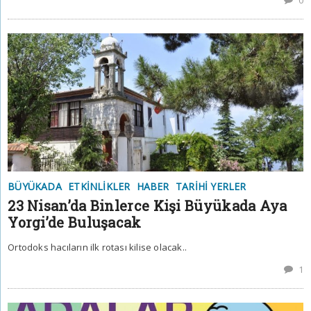
0
BÜYÜKADA
ETKINLIKLER
HABER
TARIHI YERLER
23 Nisan’da Binlerce Kişi Büyükada Aya
Yorgi’de Buluşacak
Ortodoks hacıların ilk rotası kilise olacak..
1