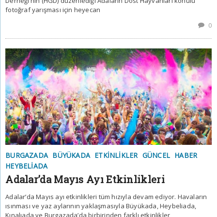
Derneği’nin (HGD) düzenlediği Adaların Dost Hayvanları konulu
fotoğraf yarışması için heyecan
0
BURGAZADA
BÜYÜKADA
ETKINLIKLER
GÜNCEL
HABER
HEYBELIADA
Adalar’da Mayıs Ayı Etkinlikleri
Adalar’da Mayıs ayı etkinlikleri tüm hızıyla devam ediyor. Havaların
ısınması ve yaz aylarının yaklaşmasıyla Büyükada, Heybeliada,
Kınalıada ve Burgazada’da birbirinden farklı etkinlikler