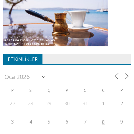
ETKINLIKLER
P
S
Ç
P
C
C
P
27
28
29
30
31
1
2
3
4
5
6
7
9
8