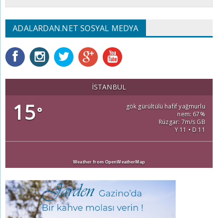
ADALARDAN.NET SOSYAL MEDYA
İSTANBUL
15
gök gürültülü hafif yağmurlu
°
nem: 67%
Rüzgar: 7m/s GB
Y 11 • D 11
Weather from OpenWeatherMap