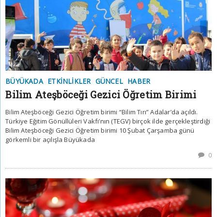
BÜYÜKADA
ETKINLIKLER
GÜNCEL
HABER
Bilim Ateşböceği Gezici Öğretim Birimi
Bilim Ateşböceği Gezici Öğretim birimi “Bilim Tırı” Adalar’da açıldı.
Türkiye Eğitim Gönüllüleri Vakfı’nın (TEGV) birçok ilde gerçekleştirdiği
Bilim Ateşböceği Gezici Öğretim birimi 10 Şubat Çarşamba günü
görkemli bir açılışla Büyükada
0