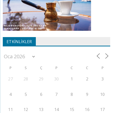
ETKINLIKLER
P
S
Ç
P
C
C
P
27
28
29
30
1
2
3
4
5
6
7
8
9
10
11
12
13
14
15
16
17