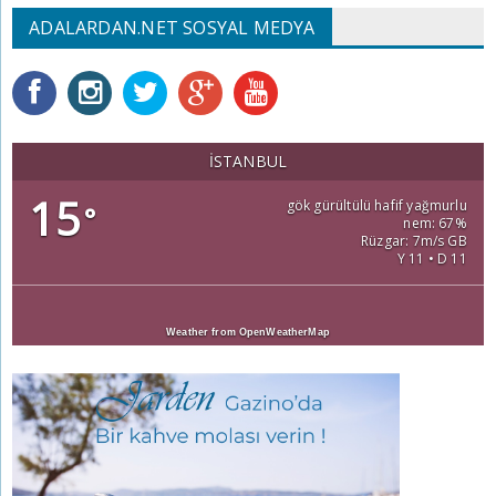
ADALARDAN.NET SOSYAL MEDYA
İSTANBUL
15
gök gürültülü hafif yağmurlu
°
nem: 67%
Rüzgar: 7m/s GB
Y 11 • D 11
Weather from OpenWeatherMap