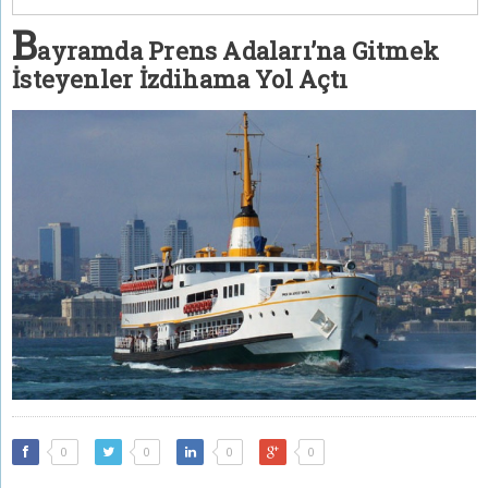
B
ayramda Prens Adaları’na Gitmek
İsteyenler İzdihama Yol Açtı
0
0
0
0