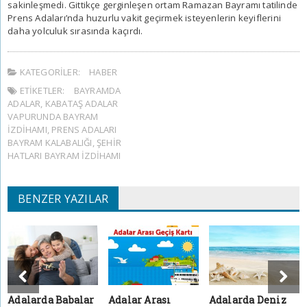
sakinleşmedi. Gittikçe gerginleşen ortam Ramazan Bayramı tatilinde
Prens Adaları
’nda huzurlu vakit geçirmek isteyenlerin keyiflerini
daha yolculuk sırasında kaçırdı.
KATEGORILER:
HABER
ETIKETLER:
BAYRAMDA
ADALAR
,
KABATAŞ ADALAR
VAPURUNDA BAYRAM
IZDIHAMI
,
PRENS ADALARI
BAYRAM KALABALIĞI
,
ŞEHIR
HATLARI BAYRAM IZDIHAMI
BENZER YAZILAR
Adalarda Babalar
Adalar Arası
Adalarda Deniz