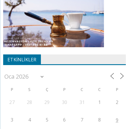
ETKINLIKLER
P
S
Ç
P
C
C
P
27
28
29
30
31
1
2
3
4
5
6
7
8
9