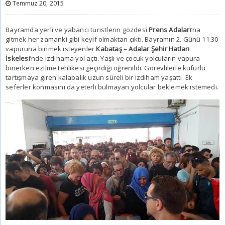
Temmuz 20, 2015
Bayramda yerli ve yabancı turistlerin gözdesi
Prens Adaları
’na
gitmek her zamanki gibi keyif olmaktan çıktı. Bayramın 2. Günü 11.30
vapuruna binmek isteyenler
Kabataş – Adalar Şehir Hatları
İskelesi
’nde izdihama yol açtı. Yaşlı ve çocuk yolcuların vapura
binerken ezilme tehlikesi geçirdiği öğrenildi. Görevlilerle küfürlü
tartışmaya giren kalabalık uzun süreli bir izdiham yaşattı. Ek
seferler konmasını da yeterli bulmayan yolcular beklemek istemedi.