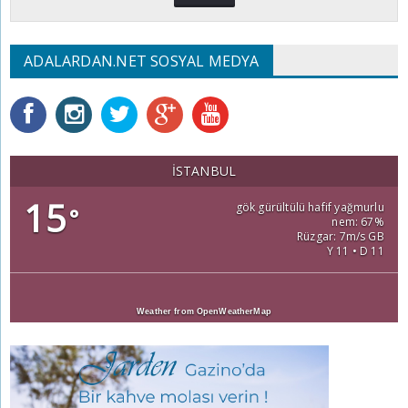
ADALARDAN.NET SOSYAL MEDYA
İSTANBUL
15
gök gürültülü hafif yağmurlu
°
nem: 67%
Rüzgar: 7m/s GB
Y 11 • D 11
Weather from OpenWeatherMap