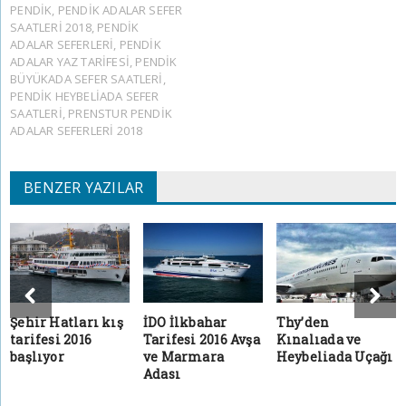
PENDIK
,
PENDIK ADALAR SEFER
SAATLERI 2018
,
PENDIK
ADALAR SEFERLERI
,
PENDIK
ADALAR YAZ TARIFESI
,
PENDIK
BÜYÜKADA SEFER SAATLERI
,
PENDIK HEYBELIADA SEFER
SAATLERI
,
PRENSTUR PENDIK
ADALAR SEFERLERI 2018
BENZER YAZILAR
Şehir Hatları kış
İDO İlkbahar
Thy’den
tarifesi 2016
Tarifesi 2016 Avşa
Kınalıada ve
başlıyor
ve Marmara
Heybeliada Uçağı
Adası