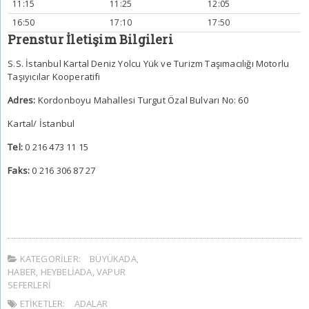
11:15
11:25
12:05
16:50
17:10
17:50
Prenstur İletişim Bilgileri
S.S. İstanbul Kartal Deniz Yolcu Yük ve Turizm Taşımacılığı Motorlu
Taşıyıcılar Kooperatifi
Adres:
Kordonboyu Mahallesi Turgut Özal Bulvarı No: 60
Kartal/ İstanbul
Tel:
0 216 473 11 15
Faks:
0 216 306 87 27
KATEGORILER:
BÜYÜKADA
,
HABER
,
HEYBELIADA
,
VAPUR
SEFERLERI
ETIKETLER:
ADALAR