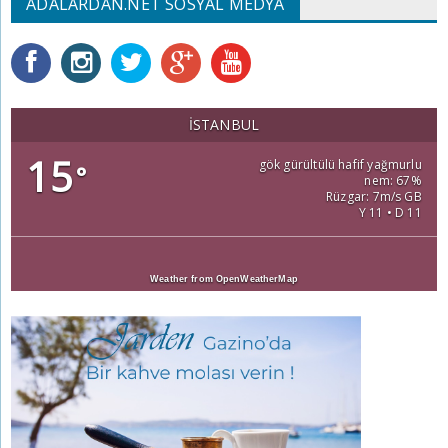
ADALARDAN.NET SOSYAL MEDYA
İSTANBUL
15
gök gürültülü hafif yağmurlu
°
nem: 67%
Rüzgar: 7m/s GB
Y 11 • D 11
Weather from OpenWeatherMap